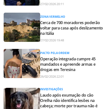
27/02/2026 20:11
ZONA VERMELHO
Cerca de 700 moradores poderão
voltar para casa após deslizamento
na Itália
27/02/2026 19:48
PACTO PELA ORDEM
Operação integrada cumpre 45
mandados e apreende armas e
drogas em Teresina
26/02/2026 22:01
INVESTIGAÇÕES
Laudo após exumação do cão
Orelha não identifica lesões na
cabeça; morte por trauma não é