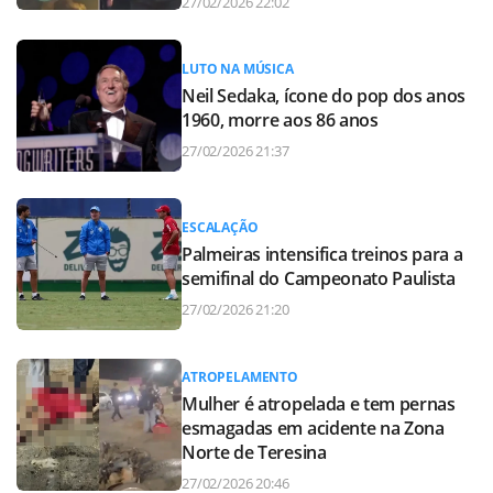
27/02/2026 22:02
LUTO NA MÚSICA
Neil Sedaka, ícone do pop dos anos
1960, morre aos 86 anos
27/02/2026 21:37
ESCALAÇÃO
Palmeiras intensifica treinos para a
semifinal do Campeonato Paulista
27/02/2026 21:20
ATROPELAMENTO
Mulher é atropelada e tem pernas
esmagadas em acidente na Zona
Norte de Teresina
27/02/2026 20:46