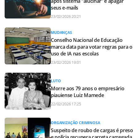
após sistema “alucinar” e apagar
seus e-mails
23/02/2026 20:21
MUDANÇAS
Conselho Nacional de Educação
marca data para votar regras para o
uso de IA nas escolas
23/02/2026 19:01
LUTO
Morre aos 79 anos o empresário
piauiense Luiz Mamede
22/02/2026 17:25
ORGANIZAÇÃO CRIMINOSA
Suspeito de roubo de cargas é preso
e polícia recupera carreta carregada