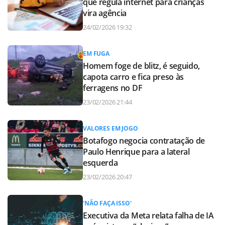
que regula internet para crianças
vira agência
24/02/2026 19:32
EM FUGA
Homem foge de blitz, é seguido,
capota carro e fica preso às
ferragens no DF
23/02/2026 21:44
VALORES EM JOGO
Botafogo negocia contratação de
Paulo Henrique para a lateral
esquerda
23/02/2026 20:47
'NÃO FAÇA ISSO'
Executiva da Meta relata falha de IA