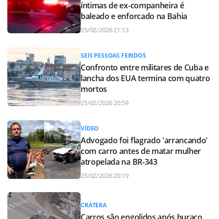
íntimas de ex-companheira é
baleado e enforcado na Bahia
25/02/2026 21:13
SEIS PESSOAS FERIDOS
Confronto entre militares de Cuba e
lancha dos EUA termina com quatro
mortos
25/02/2026 20:59
VÍDEO
Advogado foi flagrado 'arrancando'
com carro antes de matar mulher
atropelada na BR-343
25/02/2026 20:19
CRATERA
Carros são engolidos após buraco