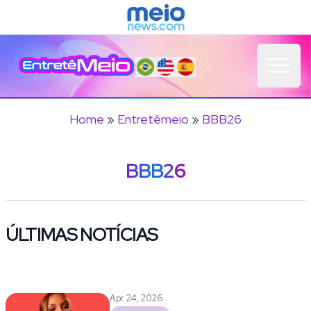
Open 
Home
»
Entretêmeio
»
BBB26
BBB26
ÚLTIMAS NOTÍCIAS
Apr 24, 2026