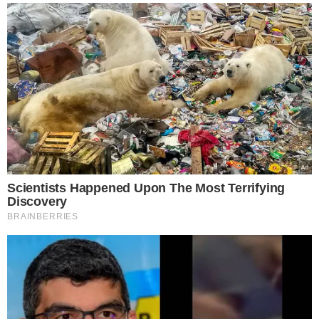
Dr. Marcus Kalume ressaltou que a implantação da
oncologia em Floriano é uma luta antiga e uma das
prioridades de sua atuação parlamentar.
O deputado lembrou que a solicitação do serviço foi o
primeiro requerimento apresentado por seu mandato na
Assembleia Legislativa do Piauí.
“Ver esse projeto avançando é motivo de satisfação.
Estamos trabalhando para garantir mais dignidade,
acolhimento e qualidade no atendimento aos pacientes
oncológicos de Floriano e de toda a região. Esse é um
passo importante para fortalecer a saúde pública e salvar
vidas”, destacou o parlamentar.
A iniciativa conta com o apoio do Governo do Estado, por
meio da Secretaria de Estado da Saúde, e representa um
avanço significativo para a descentralização dos serviços
especializados, ampliando o acesso da população ao