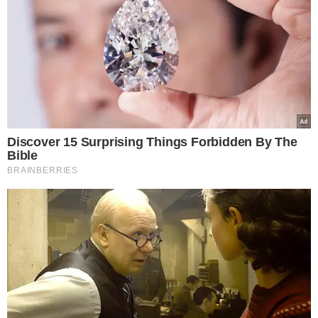
VER COMENTÁRIOS
VEJA TAMBÉM
ELEIÇÕES 2026
Flávio anuncia deputado
Alfredo Gaspar como
vice na chapa à
Presidência