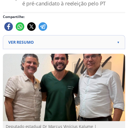
é pré-candidato à reeleição pelo PT
Compartilhe:
VER RESUMO
▼
O deputado estadual Dr. Marcus Kalume participou
de reunião sobre implantação do serviço de
oncologia em Floriano.
A oncologia será instalada no Hospital Regional
Tibério Nunes, reduzindo deslocamentos para outros
centros de saúde.
O projeto é considerado uma das principais
demandas da saúde pública da região e tem apoio do
Governo do Estado.
Deputado estadual Dr Marcus Vinícius Kalume |