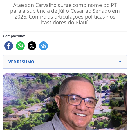
Ataelson Carvalho surge como nome do PT
para a suplência de Júlio César ao Senado em
2026. Confira as articulações políticas nos
bastidores do Piauí.
Compartilhe:
VER RESUMO
▼
Ataelson Carvalho ganha força como opção para
Senado em 2026.
Filiado ao PT há mais de 40 anos, Ataelson tem
experiência em cargos de gestão pública.
Ele já presidiu o Diretório Municipal do partido e
ocupou funções estratégicas em governos.
A movimentação ocorre em meio às discussões