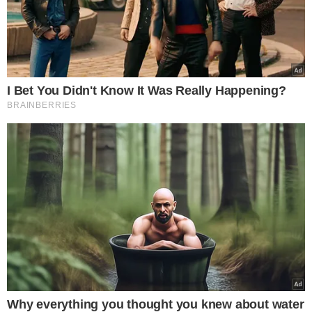
Hospital Infantil Lucídio Portella e coordenador do Grupo
de Trabalho Eleitoral (GTE) do PT do Piauí.
A movimentação ocorre em meio às discussões internas
sobre as indicações que serão apresentadas ao PSD para
compor a chapa de Júlio César. Na última segunda-feira
(1º), o vereador Dudu Borges (PT) anunciou publicamente
que pretende disputar a vaga dentro do partido. Outro
nome que também já se colocou à disposição da legenda
é o da ex-vereadora de Teresina Rosário Bezerra.