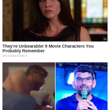
*** AS OPINIÕES AQUI CONTIDAS NÃO EXPRESSAM A
OPINIÃO NO GRUPO MEIO.
TÓPICOS
POLÍTICA PIAUÍ
JÚLIO CÉSAR
SUPLÊNCIA SENADO 2026
PT PIAUÍ
ATAELSON CARVALHO
VER COMENTÁRIOS