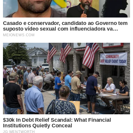
*** AS OPINIÕES AQUI CONTIDAS NÃO EXPRESSAM A
OPINIÃO NO GRUPO MEIO.
TÓPICOS
PIAUÍ
TURISMO
COMÉRCIO
LUÍS CORREIA
MERCADO MUNICIPAL
VER COMENTÁRIOS