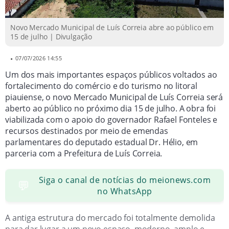
produtos regionais e gastronomia típica.
Projeto visa fortalecer turismo, economia local e
Novo Mercado Municipal de Luís Correia abre ao público em
15 de julho | Divulgação
empreendedorismo no município.
•
07/07/2026 14:55
Um dos mais importantes espaços públicos voltados ao
fortalecimento do comércio e do turismo no litoral
piauiense, o novo Mercado Municipal de Luís Correia será
aberto ao público no próximo dia 15 de julho. A obra foi
viabilizada com o apoio do governador Rafael Fonteles e
recursos destinados por meio de emendas
parlamentares do deputado estadual Dr. Hélio, em
parceria com a Prefeitura de Luís Correia.
Siga o canal de notícias do meionews.com
💬
no WhatsApp
A antiga estrutura do mercado foi totalmente demolida
para dar lugar a um novo espaço, moderno, amplo e