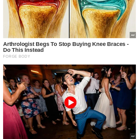
O novo mercado contará com espaços destinados à
comercialização de produtos regionais, artesanato,
carnes, pescados, hortifrutigranjeiros, além de
restaurantes e boxes voltados à gastronomia típica do
Piauí. A expectativa é que o local se consolide ainda mais
como um dos principais pontos de visitação para quem
escolhe o litoral piauiense como destino turístico.
Segundo o deputado Dr. Hélio, a entrega da obra
representa um importante avanço para o
desenvolvimento de Luís Correia.
“O Mercado Municipal é um espaço
tradicional da cidade e um dos locais
mais procurados pelos turistas que
visitam nosso litoral. Com essa nova
estrutura, oferecemos mais dignidade