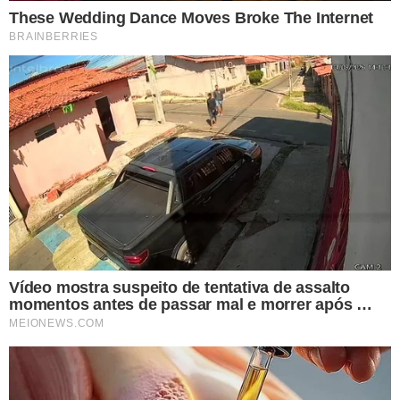
aos comerciantes, fortalecemos o
turismo e movimentamos a economia
local, gerando oportunidades para
muitas famílias”, destacou o
parlamentar.
Além de valorizar a cultura e a culinária regional, o novo
Mercado Municipal contribuirá para impulsionar a
economia do município, incentivando o
empreendedorismo, fortalecendo o comércio e
ampliando a oferta de serviços aos visitantes.