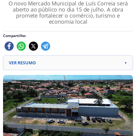
O novo Mercado Municipal de Luís Correia será
aberto ao público no dia 15 de julho. A obra
promete fortalecer o comércio, turismo e
economia local
Compartilhe:
VER RESUMO
▼
Novo Mercado Municipal de Luís Correia será aberto
ao público em 15 de julho.
Obra foi viabilizada com apoio do governador e
emendas do deputado Dr. Hélio.
Espaço moderno oferece condições de trabalho e
conforto para comerciantes e visitantes.
Local contará com áreas para comercialização de