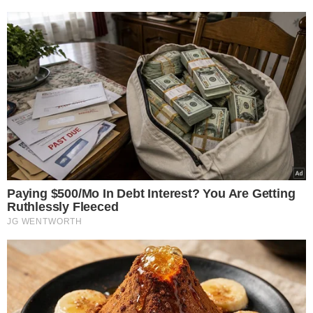
VEJA TAMBÉM
ACIDENTE AÉREO
PF indicia 16
funcionários e ex-
funcionários da Voepass
por queda de avião que
matou 62 pessoas