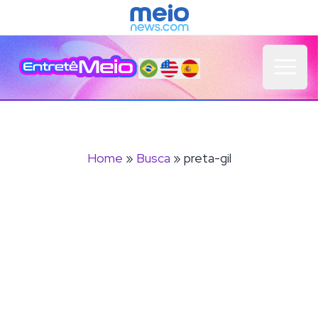
Open 
Home
»
Busca
» preta-gil