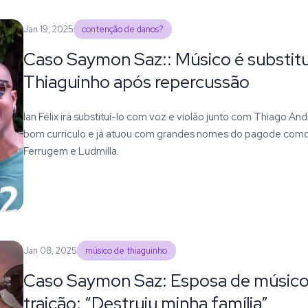
Jan 19, 2025
contenção de danos?
Caso Saymon Saz:: Músico é substit
Thiaguinho após repercussão
Ian Félix irá substituí-lo com voz e violão junto com Thiago An
bom currículo e já atuou com grandes nomes do pagode como 
Ferrugem e Ludmilla.
Jan 08, 2025
músico de thiaguinho
Caso Saymon Saz: Esposa de músico
traição: “Destruiu minha família”