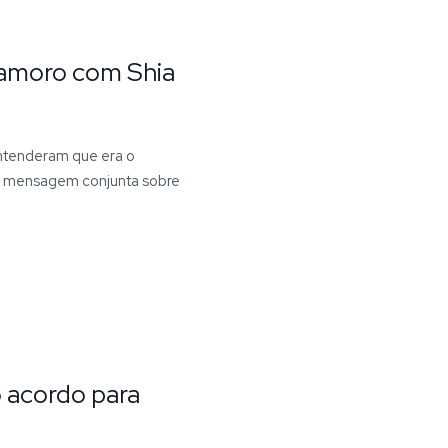
namoro com Shia
entenderam que era o
a mensagem conjunta sobre
to acordo para