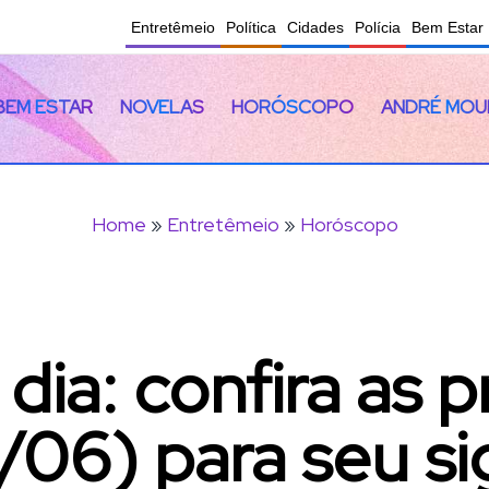
Entretêmeio
Política
Cidades
Polícia
Bem Estar
BEM ESTAR
NOVELAS
HORÓSCOPO
ANDRÉ MOU
Home
»
Entretêmeio
»
Horóscopo
ia: confira as p
2/06) para seu si