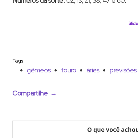
Números da sorte:
02, 13, 21, 38, 47 e 60.
Slide
Tags
gêmeos
touro
áries
previsões
Compartilhe
→