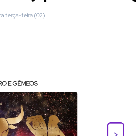
a terça-feira (02)
RO E GÊMEOS
>