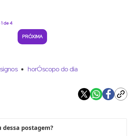
 1 de 4
PRÓXIMA
 signos
horÓscopo do dia