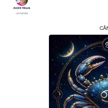
André Moura
Jornalista
CÂ