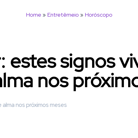
Home
»
Entretêmeio
»
Horóscopo
: estes signos v
alma nos próxim
de alma nos próximos meses