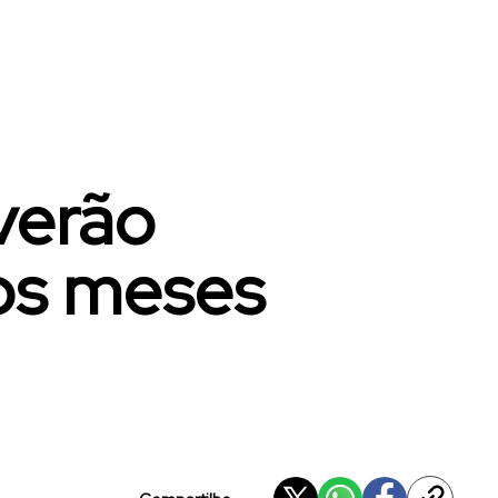
iverão
os meses