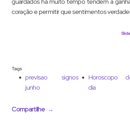
guardados há muito tempo tendem a ganhar f
coração e permitir que sentimentos verdadei
Slide
Tags
previsao signos
Horoscopo d
junho
dia
Compartilhe
→