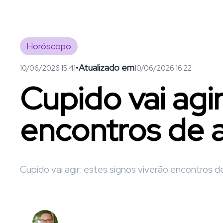
Horóscopo
•
Atualizado em
10/06/2026 15:41
10/06/2026 16:22
Cupido vai agir
encontros de 
Cupido vai agir: estes signos viverão encontros 