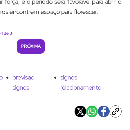
orça, e o período será favorável para abrir o
ros encontrem espaço para florescer.
 1 de 3
PRÓXIMA
o
previsao
signos
signos
relacionamento