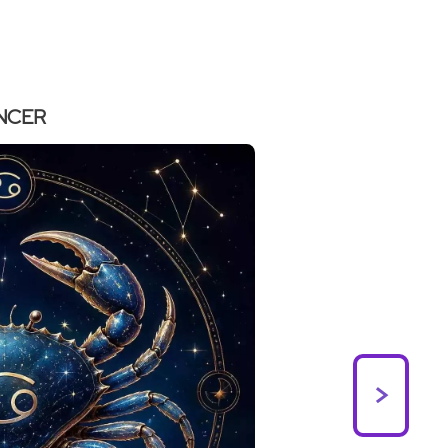
NCER
>